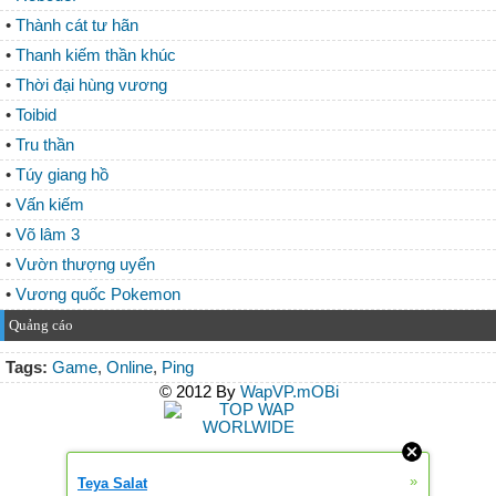
•
Thành cát tư hãn
•
Thanh kiếm thần khúc
•
Thời đại hùng vương
•
Toibid
•
Tru thần
•
Túy giang hồ
•
Vấn kiếm
•
Võ lâm 3
•
Vườn thượng uyển
•
Vương quốc Pokemon
Quảng cáo
Tags:
Game
,
Online
,
Ping
© 2012 By
WapVP.mOBi
»
Teya Salat