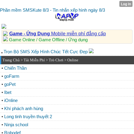
Phần mềm SMSKute 8/3 - Tin nhắn xếp hình ngày 8/3
Game - Ứng Dụng
Mobile miễn phí đẳng cấp
Game Online / Game Offline / Ứng dụng
Trọn Bộ SMS Xếp Hình Chúc Tết Cực Đẹp
Trang Chủ
>
Tải Miễn Phí
>
Trò Chơi
> Online
•
Chiến Thần
•
goFarm
•
goPet
•
Ibet
•
iOnline
•
Khí phách anh hùng
•
Long tinh truyền thuyết 2
•
Ninja school
•
Robodef