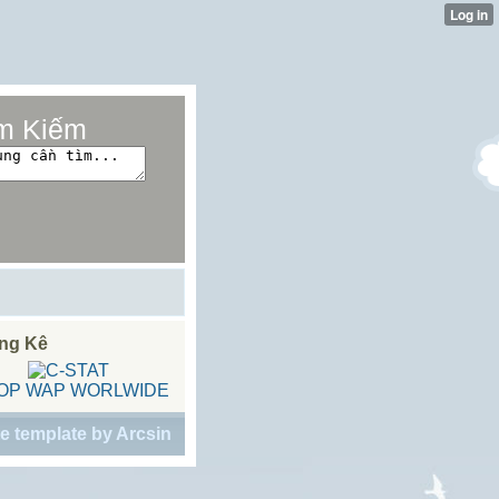
m Kiếm
ng Kê
e template
by
Arcsin