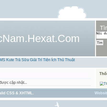
Tì
cNam.Hexat.Com
MS Kute
Trà Sữa
Giải Trí
Tiện Ích
Thủ Thuật
Thố
được cập nhật...
alid
CSS
&
XHTML
.
Websit