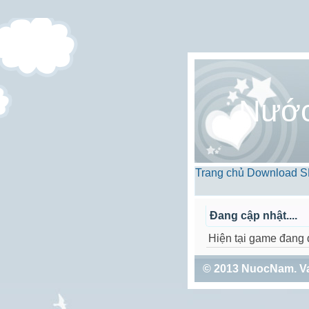
Nướ
Trang chủ
Download
S
Đang cập nhật....
Hiện tại game đang 
© 2013
NuocNam
. V