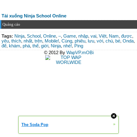
Tải xuống Ninja School Online
Quảng cáo
Tags:
Ninja
,
School
,
Online
,
–
,
Game
,
nhập
,
vai
,
Việt
,
Nam
,
được
,
yêu
,
thích
,
nhất
,
trên
,
Mobile!
,
Cùng
,
phiêu
,
lưu
,
với
,
chú
,
bé
,
Onda
,
để
,
khám
,
phá
,
thế
,
giới
,
Ninja
,
nhé!
,
Ping
© 2012 By
WapVP.mOBi
»
The Soda Pop