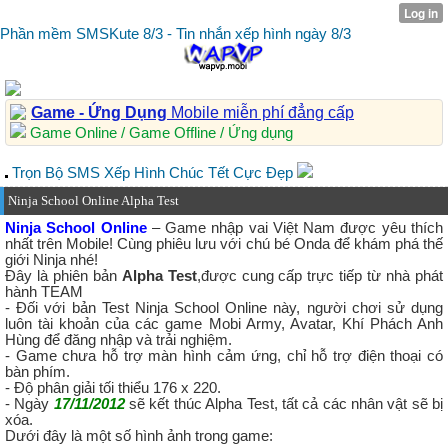
Phần mềm SMSKute 8/3 - Tin nhắn xếp hình ngày 8/3
Game - Ứng Dụng
Mobile miễn phí đẳng cấp
Game Online / Game Offline / Ứng dụng
Trọn Bộ SMS Xếp Hình Chúc Tết Cực Đẹp
Ninja School Online Alpha Test
Ninja School Online
– Game nhập vai Việt Nam được yêu thích
nhất trên Mobile! Cùng phiêu lưu với chú bé Onda để khám phá thế
giới Ninja nhé!
Đây là phiên bản
Alpha Test
,được cung cấp trực tiếp từ nhà phát
hành TEAM
- Đối với bản Test Ninja School Online này, người chơi sử dụng
luôn tài khoản của các game Mobi Army, Avatar, Khí Phách Anh
Hùng để đăng nhập và trải nghiệm.
- Game chưa hỗ trợ màn hình cảm ứng, chỉ hỗ trợ điện thoại có
bàn phím.
- Độ phân giải tối thiểu 176 x 220.
- Ngày
17/11/2012
sẽ kết thúc Alpha Test, tất cả các nhân vật sẽ bị
xóa.
Dưới đây là một số hình ảnh trong game: