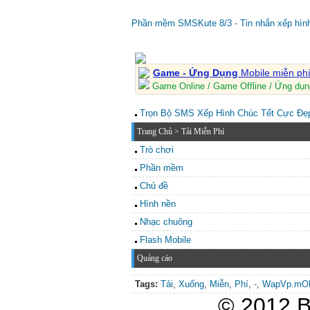
Phần mềm SMSKute 8/3 - Tin nhắn xếp hình
Game - Ứng Dụng
Mobile miễn ph
Game Online / Game Offline / Ứng dụn
Trọn Bộ SMS Xếp Hình Chúc Tết Cực Đẹ
Trang Chủ
> Tải Miễn Phí
Trò chơi
Phần mềm
Chủ đề
Hình nền
Nhạc chuông
Flash Mobile
Quảng cáo
Tags:
Tải
,
Xuống
,
Miễn
,
Phí
,
-
,
WapVp.mO
© 2012 