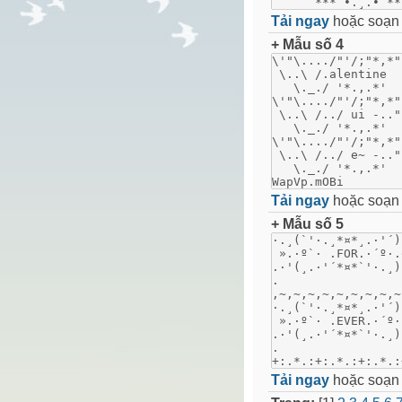
Tải ngay
hoặc soạ
+ Mẫu số 4
Tải ngay
hoặc soạ
+ Mẫu số 5
Tải ngay
hoặc soạ