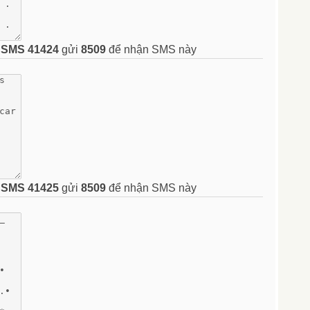
n
SMS 41424
gửi
8509
để nhận SMS này
n
SMS 41425
gửi
8509
để nhận SMS này