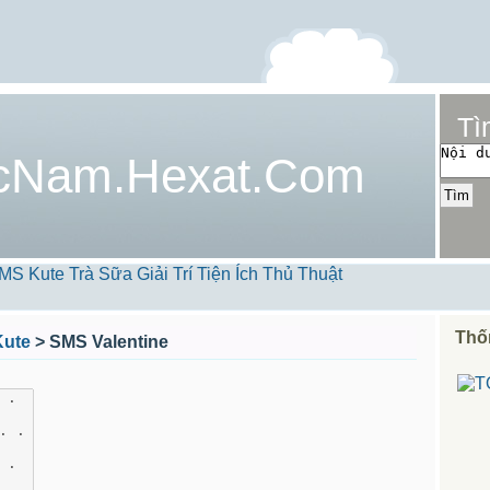
Tì
cNam.Hexat.Com
MS Kute
Trà Sữa
Giải Trí
Tiện Ích
Thủ Thuật
Thố
ute
> SMS Valentine