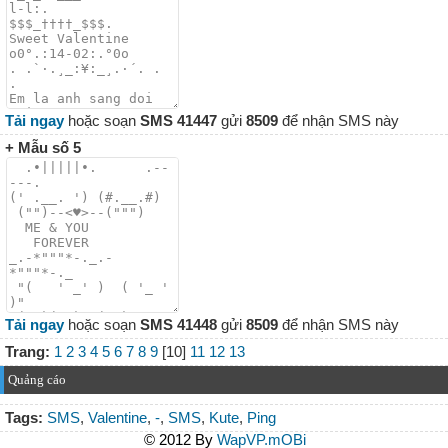
Tải ngay
hoặc soạn
SMS 41447
gửi
8509
để nhận SMS này
+ Mẫu số 5
Tải ngay
hoặc soạn
SMS 41448
gửi
8509
để nhận SMS này
Trang:
1
2
3
4
5
6
7
8
9
[10]
11
12
13
Quảng cáo
Tags:
SMS
,
Valentine
,
-
,
SMS
,
Kute
,
Ping
© 2012 By
WapVP.mOBi