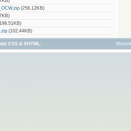
7KB)
_OCW.zip
(256.12KB)
7KB)
198.51KB)
.zip
(102.44KB)
alid
CSS
&
XHTML
.
Websit