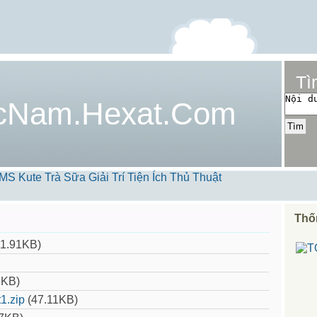
Tì
cNam.Hexat.Com
MS Kute
Trà Sữa
Giải Trí
Tiện Ích
Thủ Thuật
Thố
1.91KB)
2KB)
1.zip
(47.11KB)