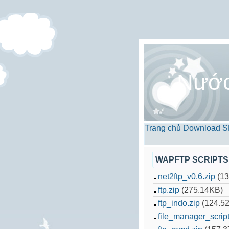
Nướ
Trang chủ
Download
S
WAPFTP SCRIPTS
net2ftp_v0.6.zip
(13
ftp.zip
(275.14KB)
ftp_indo.zip
(124.5
file_manager_script