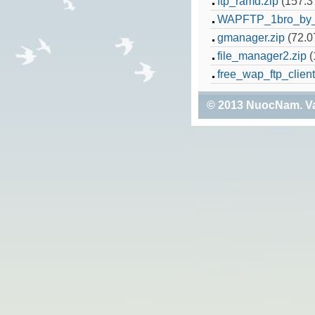
ftp_ramd.zip
(157.3
WAPFTP_1bro_by
gmanager.zip
(72.0
file_manager2.zip
(
free_wap_ftp_client
© 2013
NuocNam
. V