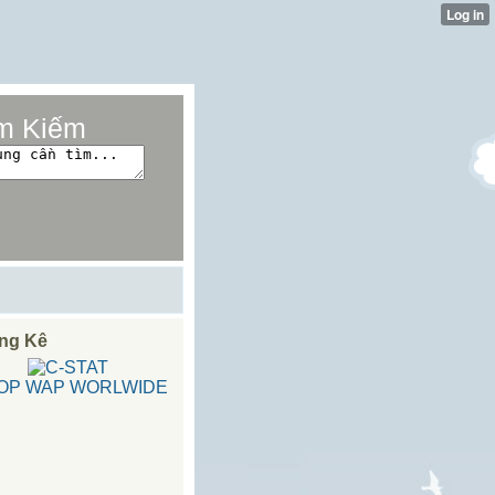
m Kiếm
ng Kê