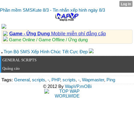
Phần mềm SMSKute 8/3 - Tin nhắn xếp hình ngày 8/3
Game - Ứng Dụng
Mobile miễn phí đẳng cấp
Game Online / Game Offline / Ứng dụng
Trọn Bộ SMS Xếp Hình Chúc Tết Cực Đẹp
GENERAL SCRIPTS
Quảng cáo
Tags:
General
,
scripts
,
-
,
PHP
,
scripts
,
-
,
Wapmaster
,
Ping
© 2012 By
WapVP.mOBi