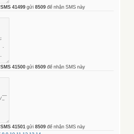
n
SMS 41499
gửi
8509
để nhận SMS này
n
SMS 41500
gửi
8509
để nhận SMS này
n
SMS 41501
gửi
8509
để nhận SMS này