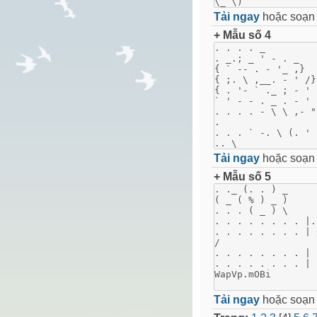
Tải ngay
hoặc soạ
+ Mẫu số 4
Tải ngay
hoặc soạ
+ Mẫu số 5
Tải ngay
hoặc soạ