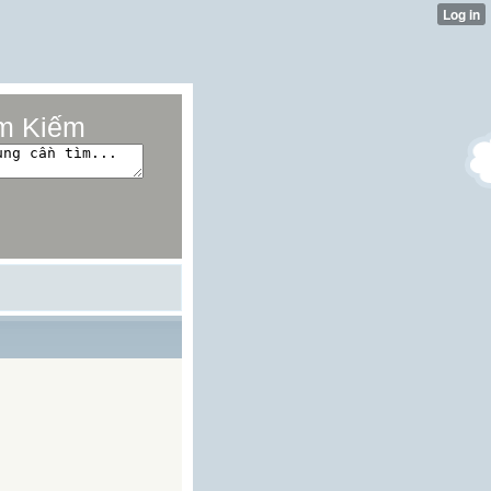
m Kiếm