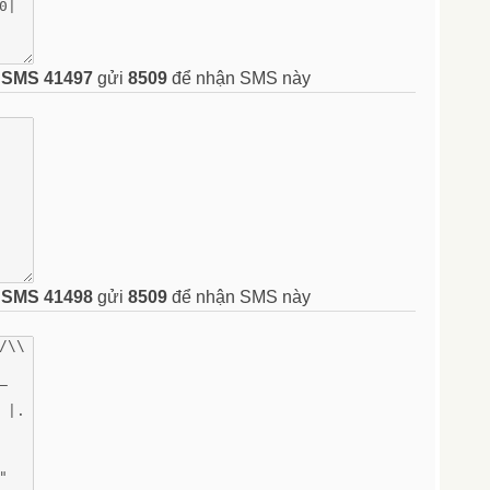
n
SMS 41497
gửi
8509
để nhận SMS này
n
SMS 41498
gửi
8509
để nhận SMS này