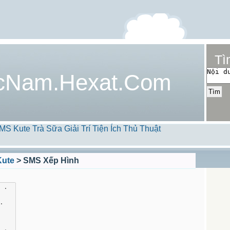
Tì
cNam.Hexat.Com
MS Kute
Trà Sữa
Giải Trí
Tiện Ích
Thủ Thuật
ute
> SMS Xếp Hình