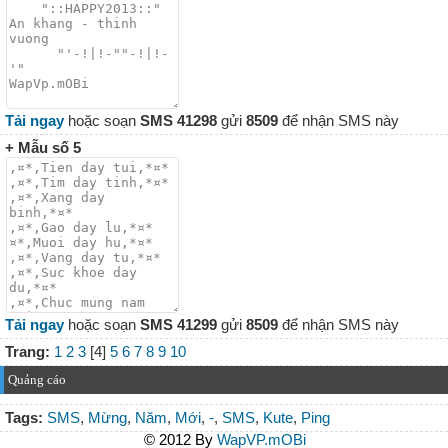
Tải ngay
hoặc soạn
SMS 41298
gửi
8509
để nhận SMS này
+ Mẫu số 5
Tải ngay
hoặc soạn
SMS 41299
gửi
8509
để nhận SMS này
Trang:
1
2
3
[4]
5
6
7
8
9
10
Quảng cáo
Tags:
SMS
,
Mừng
,
Năm
,
Mới
,
-
,
SMS
,
Kute
,
Ping
© 2012 By
WapVP.mOBi