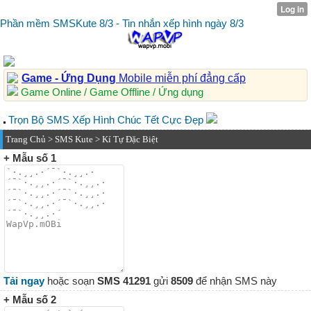
Phần mềm SMSKute 8/3 - Tin nhắn xếp hình ngày 8/3
Game - Ứng Dụng
Mobile miễn phí đẳng cấp
Game Online / Game Offline / Ứng dụng
Trọn Bộ SMS Xếp Hình Chúc Tết Cực Đẹp
Trang Chủ
>
SMS Kute
> Kí Tự Đặc Biệt
+ Mẫu số 1
Tải ngay
hoặc soạn
SMS 41291
gửi
8509
để nhận SMS này
+ Mẫu số 2