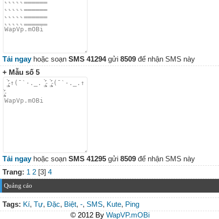
Tải ngay
hoặc soạn
SMS 41294
gửi
8509
để nhận SMS này
+ Mẫu số 5
Tải ngay
hoặc soạn
SMS 41295
gửi
8509
để nhận SMS này
Trang:
1
2
[3]
4
Quảng cáo
Tags:
Kí
,
Tự
,
Đặc
,
Biệt
,
-
,
SMS
,
Kute
,
Ping
© 2012 By
WapVP.mOBi