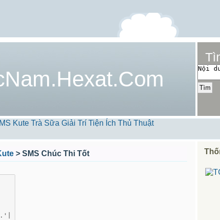
Tì
cNam.Hexat.Com
MS Kute
Trà Sữa
Giải Trí
Tiện Ích
Thủ Thuật
Thố
ute
> SMS Chúc Thi Tốt