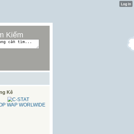
m Kiếm
ng Kê