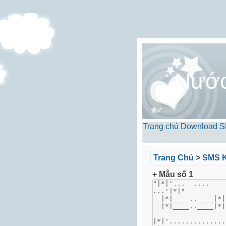
Nướ
Trang chủ
Download
S
Trang Chủ
>
SMS K
+ Mẫu số 1