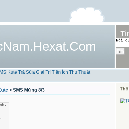
Tì
cNam.Hexat.Com
MS Kute
Trà Sữa
Giải Trí
Tiện Ích
Thủ Thuật
Thố
ute
> SMS Mừng 8/3