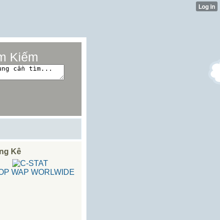
m Kiếm
ng Kê