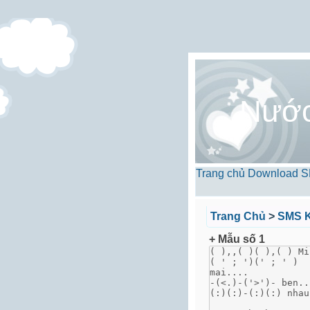
Nướ
Trang chủ
Download
S
Trang Chủ
>
SMS K
+ Mẫu số 1