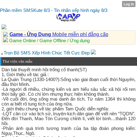
Phần mềm SMSKute 8/3 - Tin nhắn xếp hình ngày 8/3
Game - Ứng Dụng
Mobile miễn phí đẳng cấp
Game Online / Game Offline / Ứng dụng
Trọn Bộ SMS Xếp Hình Chúc Tết Cực Đẹp
Thư viện văn mẫu
Dàn bài thuyết minh hồi trống cổ thanh(ST)
1, Giới thiệu về tác giả :
La Quán Trung (1330-1400?):Sống vào giai đoạn cuối thời Nguyên,
đầu thời Minh.
-Là người đi nhiều, chứng kiến và am hiểu sâu sắc xã hội rối ren
thời bấy giờ. Có chí lớn nhưng thực hiện không thành.
-Về cuối đời, ông sống mai danh ẩn tích. Từ năm 1364 thì không
còn ai biết rõ tung tích của ông nữa.
2, giới thiệu chung về tác phẩm Tam Quốc diễn nghĩa:
-LQT căn cứ vào lịch sử, truyện-kịch dân gian để viết nên “TQDN”.
Đến đời Thanh, Mao Tôn Cương chỉnh lí, viết lời bình…thành 120
hồi.
-Phản ánh quá trình tương tranh của ba tập đoàn phong kiến:
Ngụy,Thục, Ngô.