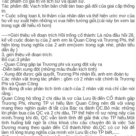
Tác phẩm có giá trị về lịch sử và quân sự.
Tác phẩm đã: Vạch trần bản chất tàn bạo giả dối của giai cấp thống
trị.
+ Cuộc sống loạn li, bi thảm của nhân dân và thể hiện ước mơ của
họ về sự xuất hiện những vị vua hiền tướng giỏi.(cái này bn xem lại
trong sgk để hiểu rõ hơn)
---->Giới thiệu về đoạn trích Hồi trống cổ thành: Là nửa đầu hồi 28,
kể về cuộc đoàn tụ của 2 anh em là Quan Công và Trương Phi, thể
hiện lòng trung nghĩa của 2 anh em(xem trong sgk nhé, phần tiểu
dẫn ấy )
3, giới thiệu về đoạn trích:
Bố cục:3 phần
- Quan Công gặp lại Trương phi và xung đột xảy ra
-Diễn biến xung đột (những mâu thuẫn kịch tính)
- Xung đột được giải quyết, Trương Phi nhận lỗi, anh em đoàn tụ
Các nhân vật trong tác phẩm : gồm có 2 nhân vật chính là Trương
Phi và Quan Công
Bn đừng đi vào phân tích tính cách của 2 nhân vật mà chỉ cần nói
rằng :
Quan Công hộ tống 2 chị dâu là vợ của Lưu Bị đến CỔ thành gặp
Trương Phi, nhưng TP vì hiểu lầm Quan Công nên đã vội vàng
mang theo nghìn quân đi tắt cửa Bác ra đánh QC.Bỏ mặc những
lời phân bua của QC và 2 chị dâu, TP thể hiện rõ sự nóng nảy của
mình.Trong khi đó, QC vẫn bình tĩnh để giải thik cho TP hiểu.Một
tình huống bất ngờ là chìa khoá cho câu chuyện đó là việc Sái
Dương mang theo quân đến Cố thành.Nhờ đó,QC có cơ hội để
làm rõ lòng trung nghĩa của mình với Lưu Bị cho TP biết,.....