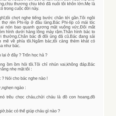
g,chịu thương chịu khó đã nuôi tôi khôn lớn.Mẹ là
 có trong cuộc đời này.
ĩ,tôi chợt nghe tiếng bước chân tới gần.Tôi ngồi
c thợ rèn Phi-líp ở đầu làng.Bác Phi-líp có mái tóc
uai nón bao quanh gương mặt vuông vức.Đôi mắt
m hỉnh dưới hàng lông mày rậm.Thân hình bác to
 thường.Chân bác đi đôi ủng đã cũ.Bác đang sải
mẽ về phía tôi.Ngắm bác,tôi càng thèm khát có
a như bác.
 lại ở đây ? Trốn học hả ?
iọng ồm ồm hỏi tôi.Tôi chỉ nhún vai,không đáp.Bác
nâng nhẹ mặt tôi :
c ? Nói cho bác nghe nào !
ở,nghẹn ngào :
nó trêu chọc cháu,chửi cháu là đồ con hoang,đồ
 giờ,bác có thể giúp cháu gì nào ?