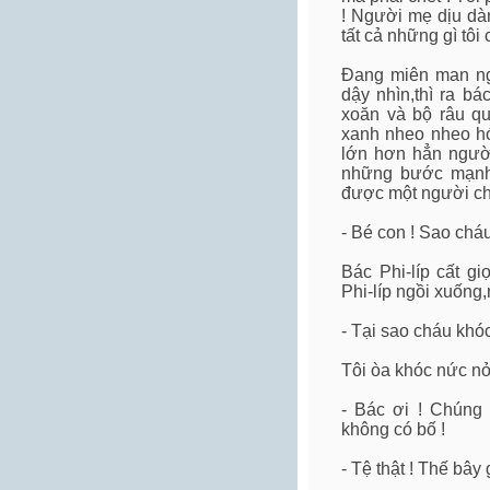
! Người mẹ dịu dàn
tất cả những gì tôi
Đang miên man ngh
dậy nhìn,thì ra bá
xoăn và bộ râu q
xanh nheo nheo hó
lớn hơn hẳn người
những bước mạnh 
được một người ch
- Bé con ! Sao cháu
Bác Phi-líp cất g
Phi-líp ngồi xuống,
- Tại sao cháu khó
Tôi òa khóc nức n
- Bác ơi ! Chúng 
không có bố !
- Tệ thật ! Thế bây