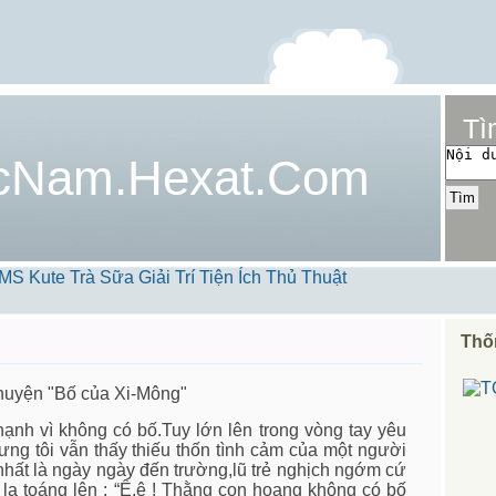
Tì
cNam.Hexat.Com
MS Kute
Trà Sữa
Giải Trí
Tiện Ích
Thủ Thuật
Thố
chuyện "Bố của Xi-Mông"
 hạnh vì không có bố.Tuy lớn lên trong vòng tay yêu
ng tôi vẫn thấy thiếu thốn tình cảm của một người
nhất là ngày ngày đến trường,lũ trẻ nghịch ngớm cứ
la toáng lên : “Ê,ê ! Thằng con hoang không có bố