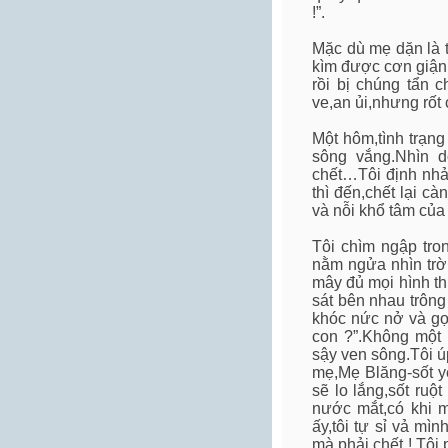
!”.
Mặc dù mẹ dặn là t
kìm được cơn giận
rồi bị chúng tẩn 
ve,an ủi,nhưng rốt 
Một hôm,tình trạng
sông vắng.Nhìn 
chết…Tôi định nhả
thì đến,chết lại c
và nỗi khổ tâm của
Tôi chìm ngập tro
nằm ngửa nhìn trờ
mây đủ mọi hình th
sát bên nhau trông
khóc nức nở và gọi
con ?”.Không một l
sậy ven sông.Tôi ú
mẹ,Mẹ Blăng-sốt y
sẽ lo lắng,sốt ruộ
nước mắt,có khi m
ấy,tôi tự sỉ vả mì
mà phải chết ! Tôi 