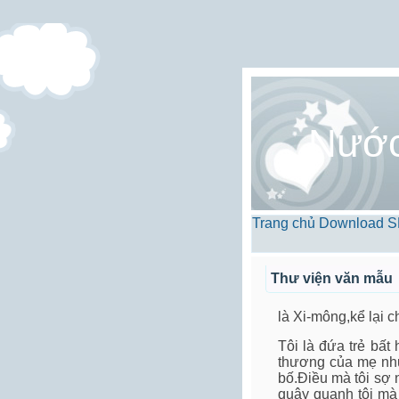
Nướ
Trang chủ
Download
S
Thư viện văn mẫu
là Xi-mông,kể lại 
Tôi là đứa trẻ bất
thương của mẹ như
bố.Điều mà tôi sợ 
quây quanh tôi mà 