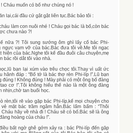
 ! Cháu muốn có bố như chúng nó !
n lại,cái đầu cứ gật gật liên tục.Bác bảo tôi :
cháu làm con nuôi nhé ! Cháu gọi bác là bố,còn bác
ược chưa nào ?!
ế nữa ?! Tôi sung sướng ôm ghì lấy cổ bác Phi-
*g ngực vạm vỡ của bác.Bác đưa tôi về.Mẹ tôi ngạc
t hiện của bác.Nghe tôi kể đầu đuôi câu chuyện,mẹ
n bác rồi dắt tôi vào nhà.
c,lũ bạn lại xúm vào trêu chọc tôi.Thay vì uất ức
u hãnh đáp : “Bố tớ là bác thợ rèn Phi-líp !”.Lũ bạn
g đúng ! Không đúng ! Mày phải có một ông bố đàng
ao cơ !”.Tôi không hiểu thế nào là một ông đàng
 nhịn,chờ tan buổi học.
ò rèn,tôi rẽ vào gặp bác Phi-líp,kể mọi chuyện cho
y vẻ mặt bác trầm ngâm hẳn.Bác lẩm bẩm : “Thôi
 Cháu hãy về nhà đi ! Cháu sẽ có bố.Bác sẽ là ông
đàng hoàng của cháu !”.
iều bất ngờ ghê gớm xảy ra : bác Phi-líp đến gặp