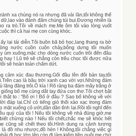
ránh xa chúng nó ra nhưng đã vài lần,tôi không thể
 dữ,lao vào đánh đấm chúng túi bụi.Đương nhiên là
cho ra trò.Tôi về mách mẹ.Mẹ ôm tôi vào lòng vuốt
cuộc thì cả hai mẹ con cùng khóc.
 ấy lại tái diễn.Tôi buồn bã bỏ học,lang thang ra bờ
dòng nước cuồn cuộn chảy,bỗng dưng tôi muốn
y ùm xuống.mặc cho dòng nước cuốn trôi đến đâu
àng hay ! Lũ trẻ sẽ chẳng còn trêu chọc tôi được nữa
 tôi sẽ hoàn toàn chấm dứt.
ng cảm xúc đau thương.Gối đầu lên đôi bàn tay,tôi
i.Trên cao là bầu trời xanh cao vời vợi.Những đám
ù lãng đãng trôi.Ô kìa ! Rõ ràng ba đám mây trắng ở
 giống bố mẹ cùng dắt tay đứa con thơ.Tôi chợt bật
 thật to : “Bố ơi ! Bố ở đâu ? Sao bố không về với
ời đáp lại.Chỉ có tiếng gió thổi xào xạc trong đám
p mặt xuống cỏ ướt,dần dần tỉnh lại.Rồi tôi nghĩ đển
êu quý của tôi ! Nếu tôi không về nhà đúng giờ,mẹ
t biết chừng nào ! Nếu tôi chết,chắc mẹ sẽ khóc hết
ẹ cũng sẽ chết theo tôi.Hình dung ra cảnh tượng
nh là đồ nhu nhược,đồ hèn ! Không,tôi chẳng việc gì
phải đi học,lớn lên còn đi làm kiếm tiền nuôi mẹ chứ