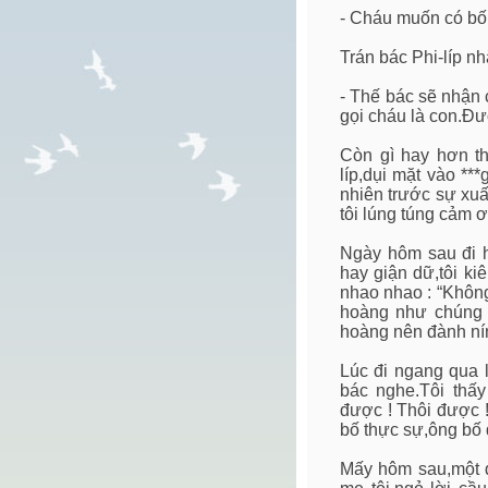
- Cháu muốn có bố
Trán bác Phi-líp nhă
- Thế bác sẽ nhận 
gọi cháu là con.Đ
Còn gì hay hơn th
líp,dụi mặt vào **
nhiên trước sự xuấ
tôi lúng túng cảm ơ
Ngày hôm sau đi họ
hay giận dữ,tôi kiê
nhao nhao : “Khôn
hoàng như chúng t
hoàng nên đành nín
Lúc đi ngang qua l
bác nghe.Tôi thấ
được ! Thôi được !
bố thực sự,ông bố 
Mấy hôm sau,một đ