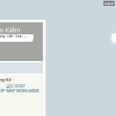
m Kiếm
ng Kê