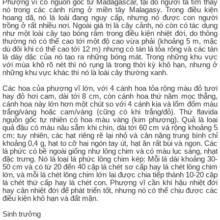
Phượng vĩ có nguồn gốc từ Madagascar, tại đó người ta tìm thấy
nó trong các cánh rừng ở miền tây Malagasy. Trong điều kiện
hoang dã, nó là loài đang nguy cấp, nhưng nó được con người
trồng ở rất nhiều nơi. Ngoài giá trị là cây cảnh, nó còn có tác dụng
như một loài cây tạo bóng râm trong điều kiện nhiệt đới, do thông
thường nó có thể cao tới một độ cao vừa phải (khoảng 5 m, mặc
dù đôi khi có thể cao tới 12 m) nhưng có tán lá tỏa rộng và các tán
lá dày dặc của nó tạo ra những bóng mát. Trong những khu vực
với mùa khô rõ nét thì nó rụng lá trong thời kỳ khô hạn, nhưng ở
những khu vực khác thì nó là loài cây thường xanh.
Các hoa của phượng vĩ lớn, với 4 cánh hoa tỏa rộng màu đỏ tươi
hay đỏ hơi cam, dài tới 8 cm, còn cánh hoa thứ năm mọc thẳng,
cánh hoa này lớn hơn một chút so với 4 cánh kia và lốm đốm màu
trắng/vàng hoặc cam/vàng (cũng có khi trắng/đỏ). Thứ flavida
nguồn gốc tự nhiên có hoa màu vàng (kim phượng). Quả là loại
quả đậu có màu nâu sẫm khi chín, dài tới 60 cm và rộng khoảng 5
cm; tuy nhiên, các hạt riêng rẽ lại nhỏ và cân nặng trung bình chỉ
khoảng 0,4 g, hạt to cỡ hai ngón tay út, hạt ăn rất bùi và ngon. Các
lá phức có bề ngoài giống như lông chim và có màu lục sáng, nhạt
đặc trưng. Nó là loại lá phức lông chim kép: Mỗi lá dài khoảng 30-
50 cm và có từ 20 đến 40 cặp lá chét sơ cấp hay lá chét lông chim
lớn, và mỗi lá chét lông chim lớn lại được chia tiếp thành 10-20 cặp
lá chét thứ cấp hay lá chét con. Phượng vĩ cần khí hậu nhiệt đới
hay cận nhiệt đới để phát triển tốt, nhưng nó có thể chịu được các
điều kiện khô hạn và đất mặn.
Sinh trưởng