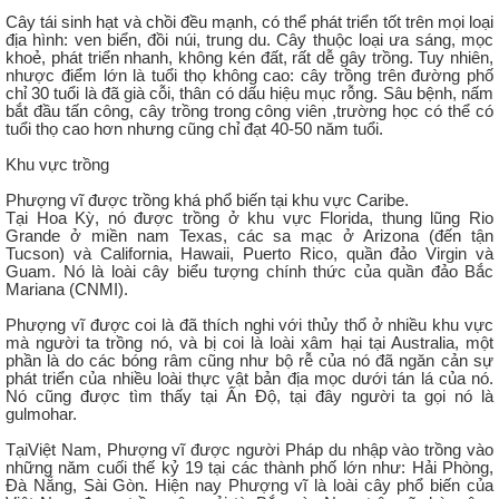
Cây tái sinh hạt và chồi đều mạnh, có thể phát triển tốt trên mọi loại
địa hình: ven biển, đồi núi, trung du. Cây thuộc loại ưa sáng, mọc
khoẻ, phát triển nhanh, không kén đất, rất dễ gây trồng. Tuy nhiên,
nhược điểm lớn là tuổi thọ không cao: cây trồng trên đường phố
chỉ 30 tuổi là đã già cỗi, thân có dấu hiệu mục rỗng. Sâu bệnh, nấm
bắt đầu tấn công, cây trồng trong công viên ,trường học có thể có
tuổi thọ cao hơn nhưng cũng chỉ đạt 40-50 năm tuổi.
Khu vực trồng
Phượng vĩ được trồng khá phổ biến tại khu vực Caribe.
Tại Hoa Kỳ, nó được trồng ở khu vực Florida, thung lũng Rio
Grande ở miền nam Texas, các sa mạc ở Arizona (đến tận
Tucson) và California, Hawaii, Puerto Rico, quần đảo Virgin và
Guam. Nó là loài cây biểu tượng chính thức của quần đảo Bắc
Mariana (CNMI).
Phượng vĩ được coi là đã thích nghi với thủy thổ ở nhiều khu vực
mà người ta trồng nó, và bị coi là loài xâm hại tại Australia, một
phần là do các bóng râm cũng như bộ rễ của nó đã ngăn cản sự
phát triển của nhiều loài thực vật bản địa mọc dưới tán lá của nó.
Nó cũng được tìm thấy tại Ấn Độ, tại đây người ta gọi nó là
gulmohar.
TạiViệt Nam, Phượng vĩ được người Pháp du nhập vào trồng vào
những năm cuối thế kỷ 19 tại các thành phố lớn như: Hải Phòng,
Đà Nẵng, Sài Gòn. Hiện nay Phượng vĩ là loài cây phổ biến của