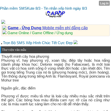
Phần mềm SMSKute 8/3 - Tin nhắn xếp hình ngày 8/3
Game - Ứng Dụng
Mobile miễn phí đẳng cấp
Game Online / Game Offline / Ứng dụng
Trọn Bộ SMS Xếp Hình Chúc Tết Cực Đẹp
Thư viện văn mẫu
Thuyết minh cây hoa phượng
Phượng vĩ, hay phượng vỹ, xoan tây, điệp tây hoặc hoa nắng
(danh pháp khoa học: Delonix regia) (họ Fabaceae), là một loài
thực vật có hoa sinh sống ở vùng nhiệt đới hoặc cận nhiệt đới. Tên
gọi trong tiếng Trung của nó là (phượng hoàng mộc), (kim hoàng).
Tên thông dụng trong tiếng Anh là: Flamboyant, Royal poinciana và
Mohur tree
Nguồn gốc, đặc điểm
Phượng vĩ được miêu tả như là loài cây nhiều màu sắc nhất trên
thế giới. Các bông hoa màu đỏ/da cam rực rỡ của nó cũng như
các lá màu xanh lục sáng làm cho nó rất dễ nhận thấy.