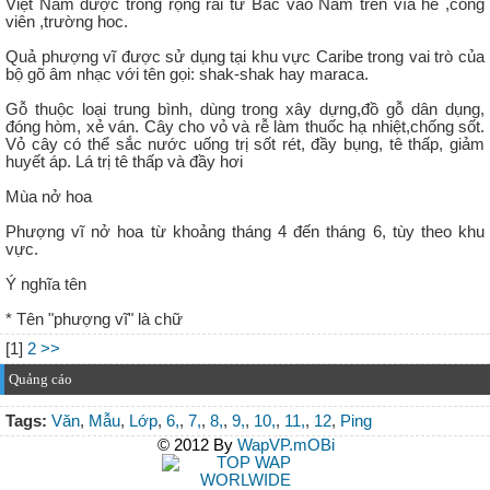
Việt Nam được trồng rộng rải từ Bắc vào Nam trên vĩa hè ,công
viên ,trường hoc.
Quả phượng vĩ được sử dụng tại khu vực Caribe trong vai trò của
bộ gõ âm nhạc với tên gọi: shak-shak hay maraca.
Gỗ thuộc loại trung bình, dùng trong xây dựng,đồ gỗ dân dụng,
đóng hòm, xẻ ván. Cây cho vỏ và rễ làm thuốc hạ nhiệt,chống sốt.
Vỏ cây có thể sắc nước uống trị sốt rét, đầy bụng, tê thấp, giảm
huyết áp. Lá trị tê thấp và đầy hơi
Mùa nở hoa
Phượng vĩ nở hoa từ khoảng tháng 4 đến tháng 6, tùy theo khu
vực.
Ý nghĩa tên
* Tên "phượng vĩ" là chữ
[1]
2
>>
Quảng cáo
Tags:
Văn
,
Mẫu
,
Lớp
,
6,
,
7,
,
8,
,
9,
,
10,
,
11,
,
12
,
Ping
© 2012 By
WapVP.mOBi