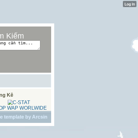
m Kiếm
ng Kê
e template
by
Arcsin