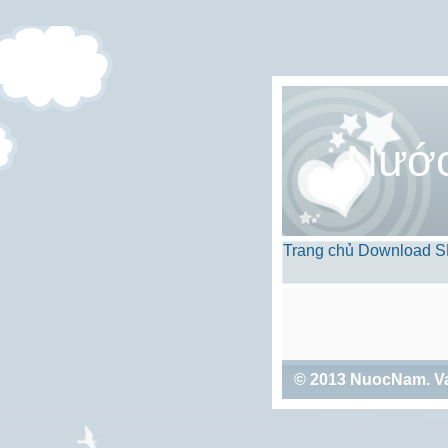
Nướ
Trang chủ
Download
S
© 2013
NuocNam
. V