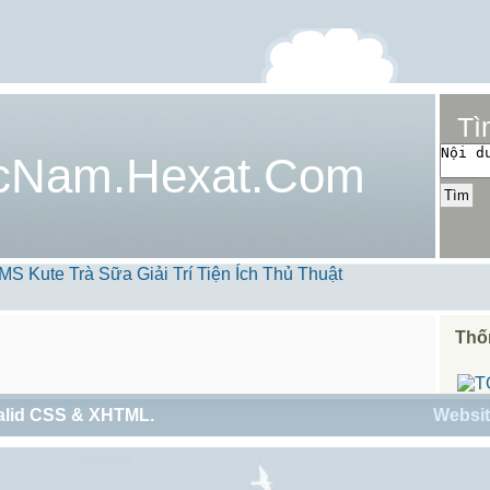
Tì
cNam.Hexat.Com
MS Kute
Trà Sữa
Giải Trí
Tiện Ích
Thủ Thuật
Thố
alid
CSS
&
XHTML
.
Websit