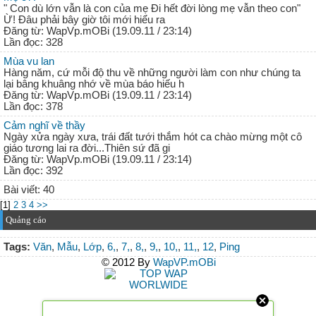
" Con dù lớn vẫn là con của mẹ Đi hết đời lòng mẹ vẫn theo con"
Ừ! Đâu phải bây giờ tôi mới hiểu ra
Đăng từ: WapVp.mOBi (19.09.11 / 23:14)
Lần đọc: 328
Mùa vu lan
Hàng năm, cứ mỗi độ thu về những người làm con như chúng ta
lại bâng khuâng nhớ về mùa báo hiếu h
Đăng từ: WapVp.mOBi (19.09.11 / 23:14)
Lần đọc: 378
Cảm nghĩ về thầy
Ngày xửa ngày xưa, trái đất tưới thắm hót ca chào mừng một cô
giáo tương lai ra đời...Thiên sứ đã gi
Đăng từ: WapVp.mOBi (19.09.11 / 23:14)
Lần đọc: 392
Bài viết: 40
[1]
2
3
4
>>
Quảng cáo
Tags:
Văn
,
Mẫu
,
Lớp
,
6,
,
7,
,
8,
,
9,
,
10,
,
11,
,
12
,
Ping
© 2012 By
WapVP.mOBi