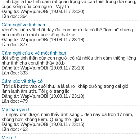
Tình bạn là thứ tình cảm rất quan trọng và cần thiết trong đời sống,
cuộc sống của con người. Vậy th
Đăng từ: WapVp.mOBi (19.09.11 / 23:20)
Lần đọc: 364
Cảm nghĩ về tình bạn ...
Với điều kiện vật chất đầy đủ, con người ta có thể "tồn tại" nhưng
nếu muốn có một cuộc sống thật sự
Đăng từ: WapVp.mOBi (19.09.11 / 23:19)
Lần đọc: 377
Cảm nghỉ của e về một tình bạn
đời sống tinh thần của con người,có rất nhiều tình cảm thiêng liêng
như tình cha con,tình thầy trò,b
Đăng từ: WapVp.mOBi (19.09.11 / 23:19)
Lần đọc: 333
Cảm xúc về thầy cô
Trời đã bước vào cuối thu, lá lả tả rơi khắp đường trong cái gió
lành lạnh ẩm ướt. Tôi giở trang lịc
Đăng từ: WapVp.mOBi (19.09.11 / 23:18)
Lần đọc: 479
Mẹ thân yêu !
Từ ngày con được nhìn thấy ánh sáng... đến nay đã tròn 17 năm,
không hơn không kém. Quãng thời gian
Đăng từ: WapVp.mOBi (19.09.11 / 23:15)
Lần đọc: 463
Mẹ ơi !