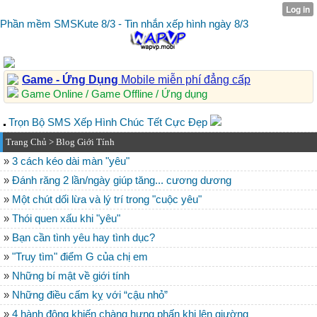
Phần mềm SMSKute 8/3 - Tin nhắn xếp hình ngày 8/3
Game - Ứng Dụng
Mobile miễn phí đẳng cấp
Game Online / Game Offline / Ứng dụng
Trọn Bộ SMS Xếp Hình Chúc Tết Cực Đẹp
Trang Chủ
>
Blog Giới Tính
»
3 cách kéo dài màn "yêu"
»
Đánh răng 2 lần/ngày giúp tăng... cương dương
»
Một chút dối lừa và lý trí trong "cuộc yêu"
»
Thói quen xấu khi "yêu"
»
Bạn cần tình yêu hay tình dục?
»
"Truy tìm" điểm G của chị em
»
Những bí mật về giới tính
»
Những điều cấm kỵ với “cậu nhỏ”
»
4 hành động khiến chàng hưng phấn khi lên giường