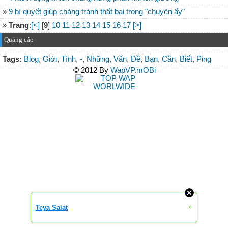
»
9 bí quyết giúp chàng tránh thất bại trong "chuyện ấy"
»
Trang
:
[<]
[
9
]
10
11
12
13
14
15
16
17
[>]
Quảng cáo
Tags:
Blog
,
Giới
,
Tính
,
-
,
Những
,
Vấn
,
Đề
,
Bạn
,
Cần
,
Biết
,
Ping
© 2012 By
WapVP.mOBi
»
Teya Salat