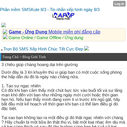
Phần mềm SMSKute 8/3 - Tin nhắn xếp hình ngày 8/3
Game - Ứng Dụng
Mobile miễn phí đẳng cấp
Game Online / Game Offline / Ứng dụng
Trọn Bộ SMS Xếp Hình Chúc Tết Cực Đẹp
Trang Chủ
>
Blog Giới Tính
3 chiêu giúp chàng hoang dại trên giường
Dưới đây là 3 lời khuyên thú vị giúp bạn có một cuộc sống phòng
the hấp dẫn dù đó là ngày nào chăng nữa.
1. Tạo sự ngạc nhiên
Có đôi khi bạn cảm thấy một chút bực tức vào buổi tối và sự lãng
mạn khó đến với bạn như những ngày mới cưới hoặc thời gian
hẹn hò. Nếu bạn thấy mình đang xem ti vi trước khi ngủ gật, hãy
bắt đầu một kế hoạch về thời gian khi bạn có thể làm điều gì đó
đặc biệt.
Tại sao bạn không tạo ra một điều gì đó thật ngạc nhiên với chàng
? Hãy chuẩn bị một bữa ăn thật thú vị, bật một loại nhạc êm dịu mà
cả hai cùng thích và sau đó tận hưởng cùng bạn bè cuả cả hai