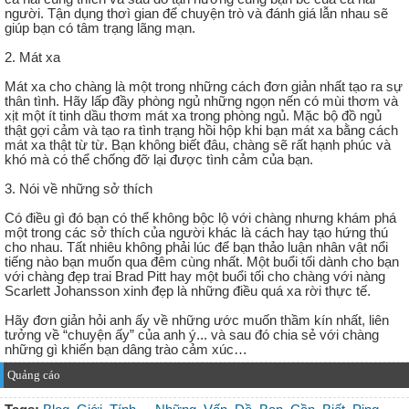
người. Tận dụng thơì gian để chuyện trò và đánh giá lẫn nhau sẽ
giúp bạn có tâm trạng lãng mạn.
2. Mát xa
Mát xa cho chàng là một trong những cách đơn giản nhất tạo ra sự
thân tình. Hãy lấp đầy phòng ngủ những ngọn nến có mùi thơm và
xịt một ít tinh dầu thơm mát xa trong phòng ngủ. Mặc bộ đồ ngủ
thật gợi cảm và tạo ra tình trạng hồi hộp khi bạn mát xa bằng cách
mát xa thật từ từ. Bạn không biết đâu, chàng sẽ rất hạnh phúc và
khó mà có thể chống đỡ lại được tình cảm của bạn.
3. Nói về những sở thích
Có điều gì đó bạn có thể không bộc lộ với chàng nhưng khám phá
một trong các sở thích của người khác là cách hay tạo hứng thú
cho nhau. Tất nhiêu không phải lúc để bạn thảo luận nhân vật nổi
tiếng nào bạn muốn qua đêm cùng nhất. Một buổi tối dành cho bạn
với chàng đẹp trai Brad Pitt hay một buổi tối cho chàng với nàng
Scarlett Johansson xinh đẹp là những điều quá xa rời thực tế.
Hãy đơn giản hỏi anh ấy về những ước muốn thầm kín nhất, liên
tưởng về “chuyện ấy” của anh ý... và sau đó chia sẻ với chàng
những gì khiến bạn dâng trào cảm xúc…
Quảng cáo