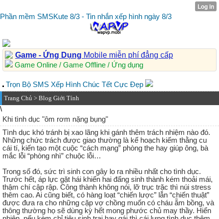
Phần mềm SMSKute 8/3 - Tin nhắn xếp hình ngày 8/3
Game - Ứng Dụng
Mobile miễn phí đẳng cấp
Game Online / Game Offline / Ứng dụng
Trọn Bộ SMS Xếp Hình Chúc Tết Cực Đẹp
Trang Chủ
>
Blog Giới Tính
\
Khi tình dục "ôm rơm nặng bụng"
Tình dục khó tránh bị xao lãng khi gánh thêm trách nhiệm nào đó.
Những chức trách được giao thường là kế hoạch kiếm thằng cu
cái tí, kiến tạo một cuộc “cách mạng” phòng the hay giúp ông, bà
mắc lỗi “phòng nhì” chuộc lỗi…
Trong số đó, sức trì sinh con gây lo ra nhiều nhất cho tình dục.
Trước hết, áp lực gặt hái khiến hai đấng sinh thành kém thoải mái,
thậm chí cập rập. Công thành không nói, lỡ trục trặc thì núi stress
thêm cao. Ai cũng biết, có hàng loạt “chiến lược” lẫn “chiến thuật”
được đưa ra cho những cặp vợ chồng muốn có cháu ẵm bồng, và
thông thường họ sẽ dùng kỳ hết mong phước chủ may thầy. Hiển
nhiên, nếu kèm chỉ tiêu sinh trai hay gái thì cái lưng tình dục thêm