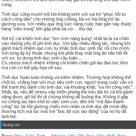
còng.
Tình dục cũng mướt mồ hôi không kém với vai trò “phục hồi tư
cách công dân” cho những ông chồng, bà vợ hai lòng trở lại
giường xưa. Với nhiều quý ông sức nặng cuộc hàn gắn này thuộc
hàng “siêu trọng” bởi gặp phải bà vợ… thù dai.
Xét kỹ cái khiến tình dục “ôm rơm nặng bụng” nhất lại là sa chân
vào những yếu tố phi tình dục. Với bấy nhiêu động tác, nhưng khi
gánh trách nhiệm tạo con, tự khắc tình dục sinh rắc rối cho mình.
Với từng ấy kỹ thuật, nhưng khi phải thay mặt ông ăn năn hối lỗi
với vợ, tự dưng tình dục sinh cầu toàn…
Cú stress trách nhiệm không chỉ khiến chăn gối lao đao tức thời
mà còn có thể gây họa về sau.
Tình dục hoàn toàn không ưa kiêm nhiệm. Trường hợp không thể
chối từ, chẳng hạn với mục tiêu sinh con, người trong cuộc vẫn có
thể tranh thủ dành cho tình dục vài khoảng khắc “xa rời công việc”.
Nhắc lại, nếu để stress vây khốn phòng the kéo dài thì cả khi gánh
nặng được gỡ bỏ thì di chứng không dễ buông tha. Không ít gặp
vợ chồng lao tâm khổ tứ việc sinh con, đến khi “mã đáo thành
công” lúc tái hồi giường chiếu mới nhận ra tình dục đã mình đầy
thương tích mà lúc mải mê “bóc lột sức lao động” của nó họ đã
quá tay.
Quảng cáo